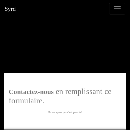
Syrd
en
remplissant
ce
Contactez-nous
formulaire
.
On ne spam pas c'est promis!